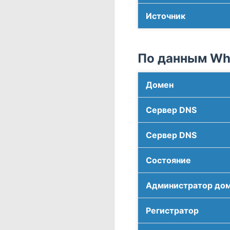
Источник
По данным Who
Домен
Сервер DNS
Сервер DNS
Соcтояние
Администратор до
Регистратор